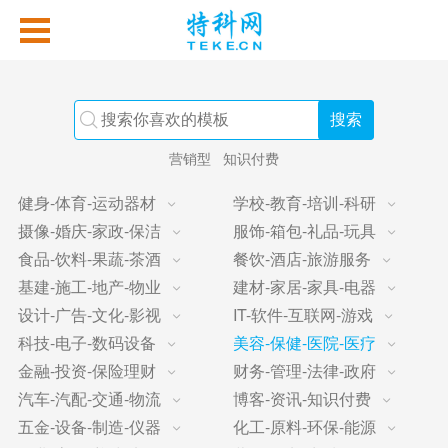
营销型
知识付费
健身-体育-运动器材
学校-教育-培训-科研
摄像-婚庆-家政-保洁
服饰-箱包-礼品-玩具
食品-饮料-果蔬-茶酒
餐饮-酒店-旅游服务
基建-施工-地产-物业
建材-家居-家具-电器
设计-广告-文化-影视
IT-软件-互联网-游戏
科技-电子-数码设备
美容-保健-医院-医疗
金融-投资-保险理财
财务-管理-法律-政府
汽车-汽配-交通-物流
博客-资讯-知识付费
五金-设备-制造-仪器
化工-原料-环保-能源