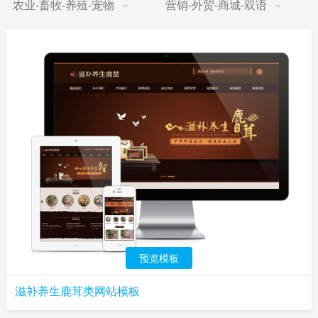
农业-畜牧-养殖-宠物
营销-外贸-商城-双语
预览模板
滋补养生鹿茸类网站模板