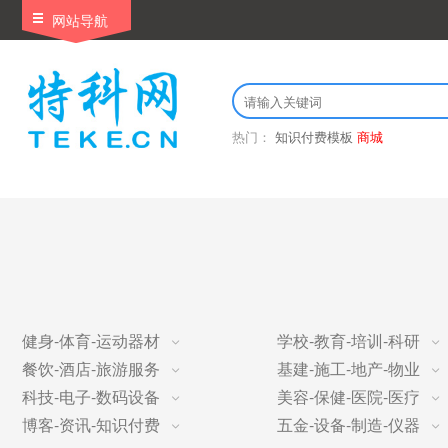
网站导航
热门：
知识付费模板
商城
健身-体育-运动器材
学校-教育-培训-科研
餐饮-酒店-旅游服务
基建-施工-地产-物业
科技-电子-数码设备
美容-保健-医院-医疗
博客-资讯-知识付费
五金-设备-制造-仪器