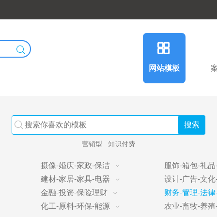
网站模板
营销型
知识付费
摄像-婚庆-家政-保洁
服饰-箱包-礼品
建材-家居-家具-电器
设计-广告-文化
金融-投资-保险理财
财务-管理-法律
化工-原料-环保-能源
农业-畜牧-养殖