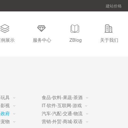
建站价格
案例展示
服务中心
ZBlog
关于我们
-玩具
食品-饮料-果蔬-茶酒
-影视
IT-软件-互联网-游戏
-政府
汽车-汽配-交通-物流
-宠物
营销-外贸-商城-双语