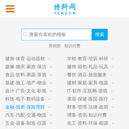
营销型
知识付费
健身-体育-运动器材
学校-教育-培训-科研
摄像-婚庆-家政-保洁
服饰-箱包-礼品-玩具
食品-饮料-果蔬-茶酒
餐饮-酒店-旅游服务
基建-施工-地产-物业
建材-家居-家具-电器
设计-广告-文化-影视
IT-软件-互联网-游戏
科技-电子-数码设备
美容-保健-医院-医疗
金融-投资-保险理财
财务-管理-法律-政府
汽车-汽配-交通-物流
博客-资讯-知识付费
五金-设备-制造-仪器
化工-原料-环保-能源