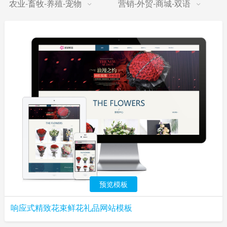
农业-畜牧-养殖-宠物
营销-外贸-商城-双语
预览模板
响应式精致花束鲜花礼品网站模板