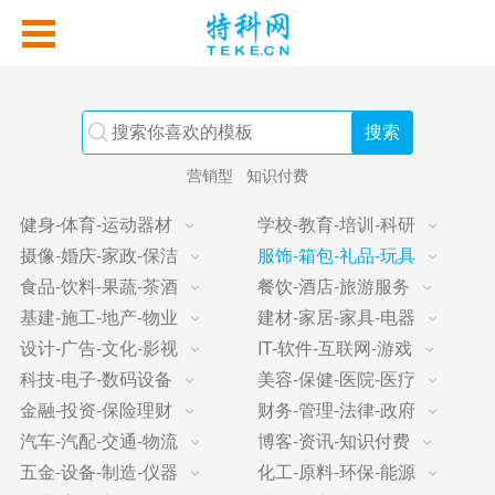
营销型
知识付费
健身-体育-运动器材
学校-教育-培训-科研
摄像-婚庆-家政-保洁
服饰-箱包-礼品-玩具
食品-饮料-果蔬-茶酒
餐饮-酒店-旅游服务
基建-施工-地产-物业
建材-家居-家具-电器
设计-广告-文化-影视
IT-软件-互联网-游戏
科技-电子-数码设备
美容-保健-医院-医疗
金融-投资-保险理财
财务-管理-法律-政府
汽车-汽配-交通-物流
博客-资讯-知识付费
五金-设备-制造-仪器
化工-原料-环保-能源