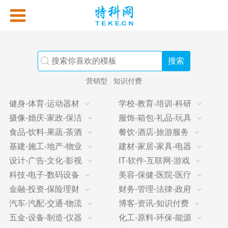
营销型
知识付费
健身-体育-运动器材
学校-教育-培训-科研
摄像-婚庆-家政-保洁
服饰-箱包-礼品-玩具
食品-饮料-果蔬-茶酒
餐饮-酒店-旅游服务
基建-施工-地产-物业
建材-家居-家具-电器
设计-广告-文化-影视
IT-软件-互联网-游戏
科技-电子-数码设备
美容-保健-医院-医疗
金融-投资-保险理财
财务-管理-法律-政府
汽车-汽配-交通-物流
博客-资讯-知识付费
五金-设备-制造-仪器
化工-原料-环保-能源