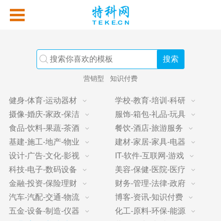
营销型
知识付费
健身-体育-运动器材
学校-教育-培训-科研
摄像-婚庆-家政-保洁
服饰-箱包-礼品-玩具
食品-饮料-果蔬-茶酒
餐饮-酒店-旅游服务
基建-施工-地产-物业
建材-家居-家具-电器
设计-广告-文化-影视
IT-软件-互联网-游戏
科技-电子-数码设备
美容-保健-医院-医疗
金融-投资-保险理财
财务-管理-法律-政府
汽车-汽配-交通-物流
博客-资讯-知识付费
五金-设备-制造-仪器
化工-原料-环保-能源