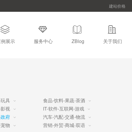
建站价格
案例展示
服务中心
ZBlog
关于我们
-玩具
食品-饮料-果蔬-茶酒
-影视
IT-软件-互联网-游戏
-政府
汽车-汽配-交通-物流
-宠物
营销-外贸-商城-双语