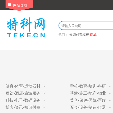
网站导航
热门：
知识付费模板
商城
健身-体育-运动器材
学校-教育-培训-科研
餐饮-酒店-旅游服务
基建-施工-地产-物业
科技-电子-数码设备
美容-保健-医院-医疗
博客-资讯-知识付费
五金-设备-制造-仪器