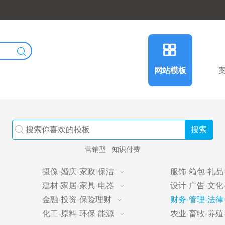
网站模板
营销型
知识付费
摄像-婚庆-家政-保洁
服饰-箱包-礼品
建材-家居-家具-电器
设计-广告-文化
金融-投资-保险理财
财务-管理-法律
化工-原料-环保-能源
农业-畜牧-养殖