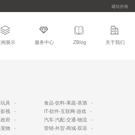
建站价格
案例展示
服务中心
ZBlog
关于我们
-玩具
食品-饮料-果蔬-茶酒
-影视
IT-软件-互联网-游戏
-政府
汽车-汽配-交通-物流
-宠物
营销-外贸-商城-双语