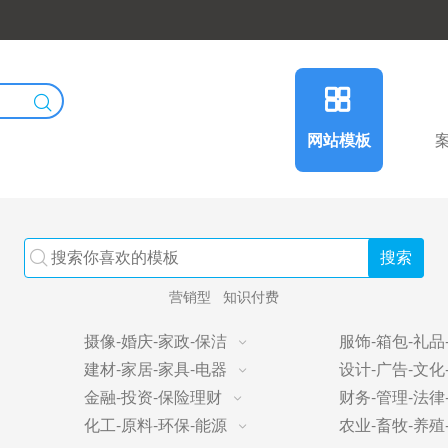
网站模板
营销型
知识付费
摄像-婚庆-家政-保洁
服饰-箱包-礼品
建材-家居-家具-电器
设计-广告-文化
金融-投资-保险理财
财务-管理-法律
化工-原料-环保-能源
农业-畜牧-养殖