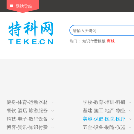
网站导航
热门：
知识付费模板
商城
健身-体育-运动器材
学校-教育-培训-科研
餐饮-酒店-旅游服务
基建-施工-地产-物业
科技-电子-数码设备
美容-保健-医院-医疗
博客-资讯-知识付费
五金-设备-制造-仪器