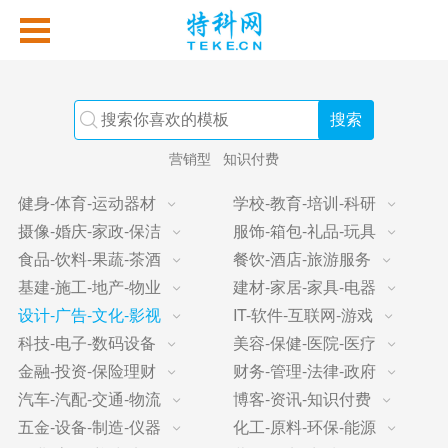
营销型
知识付费
健身-体育-运动器材
学校-教育-培训-科研
摄像-婚庆-家政-保洁
服饰-箱包-礼品-玩具
食品-饮料-果蔬-茶酒
餐饮-酒店-旅游服务
基建-施工-地产-物业
建材-家居-家具-电器
设计-广告-文化-影视
IT-软件-互联网-游戏
科技-电子-数码设备
美容-保健-医院-医疗
金融-投资-保险理财
财务-管理-法律-政府
汽车-汽配-交通-物流
博客-资讯-知识付费
五金-设备-制造-仪器
化工-原料-环保-能源