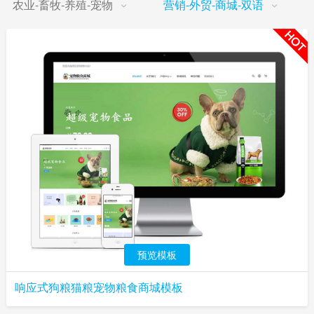
农业-畜牧-养殖-宠物
营销-外贸-商城-双语
预览模板
响应式狗粮猫粮宠物粮食商城模板