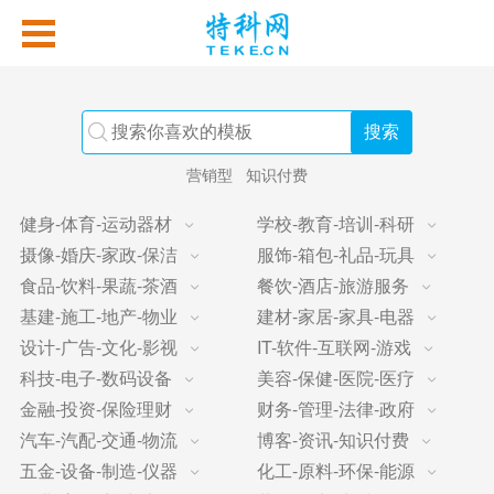
营销型
知识付费
健身-体育-运动器材
学校-教育-培训-科研
摄像-婚庆-家政-保洁
服饰-箱包-礼品-玩具
食品-饮料-果蔬-茶酒
餐饮-酒店-旅游服务
基建-施工-地产-物业
建材-家居-家具-电器
设计-广告-文化-影视
IT-软件-互联网-游戏
科技-电子-数码设备
美容-保健-医院-医疗
金融-投资-保险理财
财务-管理-法律-政府
汽车-汽配-交通-物流
博客-资讯-知识付费
五金-设备-制造-仪器
化工-原料-环保-能源