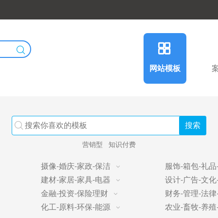
网站模板
营销型
知识付费
摄像-婚庆-家政-保洁
服饰-箱包-礼品
建材-家居-家具-电器
设计-广告-文化
金融-投资-保险理财
财务-管理-法律
化工-原料-环保-能源
农业-畜牧-养殖