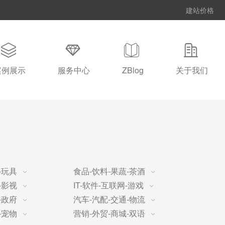
建站价格
案例展示
服务中心
ZBlog
关于我们
-玩具
食品-饮料-果蔬-茶酒
-影视
IT-软件-互联网-游戏
-政府
汽车-汽配-交通-物流
-宠物
营销-外贸-商城-双语