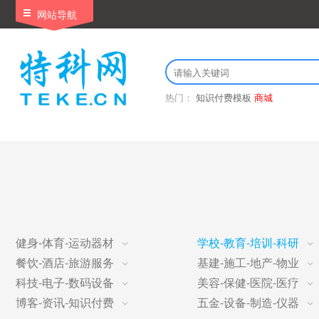
网站导航
热门：
知识付费模板
商城
健身-体育-运动器材
学校-教育-培训-科研
餐饮-酒店-旅游服务
基建-施工-地产-物业
科技-电子-数码设备
美容-保健-医院-医疗
博客-资讯-知识付费
五金-设备-制造-仪器